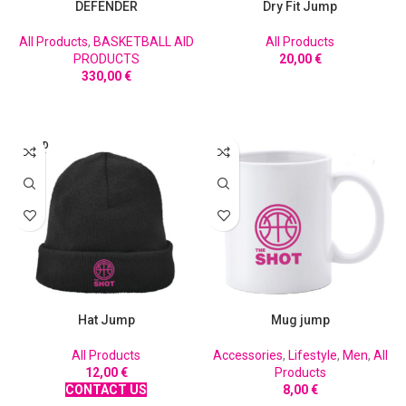
DEFENDER
Dry Fit Jump
All Products
,
BASKETBALL AID
All Products
PRODUCTS
20,00
€
330,00
€
ΠΡΟΣΘΉΚΗ ΣΤΟ ΚΑΛΆΘΙ
ΠΡΟΣΘΉΚΗ ΣΤΟ ΚΑΛΆΘΙ
SOLD
OUT
Hat Jump
Mug jump
All Products
Accessories
,
Lifestyle
,
Men
,
All
12,00
€
Products
CONTACT US
8,00
€