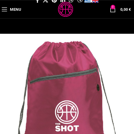
0
MENU
0,00
€