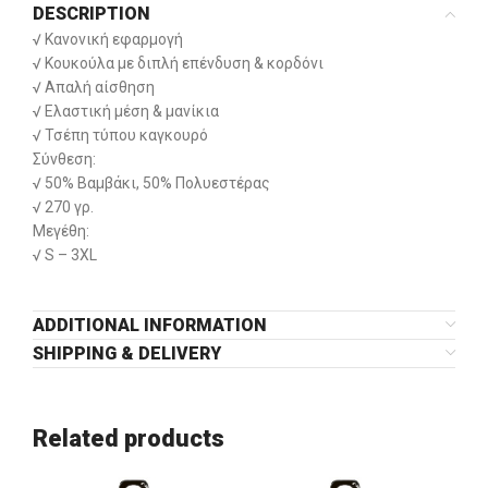
DESCRIPTION
√ Κανονική εφαρμογή
√ Κουκούλα με διπλή επένδυση & κορδόνι
√ Απαλή αίσθηση
√ Ελαστική μέση & μανίκια
√ Τσέπη τύπου καγκουρό
Σύνθεση:
√ 50% Βαμβάκι, 50% Πολυεστέρας
√ 270 γρ.
Μεγέθη:
√ S – 3XL
ADDITIONAL INFORMATION
SHIPPING & DELIVERY
Related products