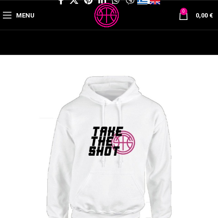
0
MENU
0,00
€