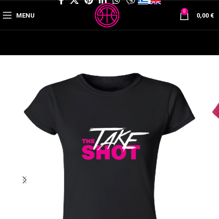
0
MENU
0,00
€